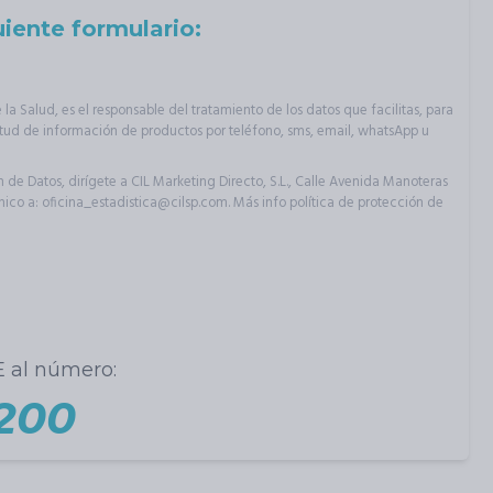
iente formulario:
de la Salud, es el responsable del tratamiento de los datos que facilitas, para
citud de información de productos por teléfono, sms, email, whatsApp u
 de Datos, dirígete a CIL Marketing Directo, S.L., Calle Avenida Manoteras
nico a: oficina_estadistica@cilsp.com. Más info
política de protección de
 al número:
200