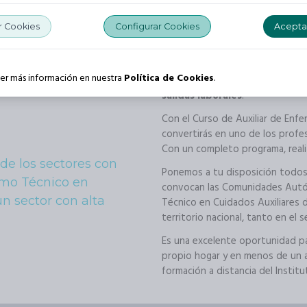
 Cookies
Configurar Cookies
Acepta
r más información en nuestra
Política de Cookies
.
Si te gusta ayudar a los demás,
salidas laborales
.
Con el Curso de Auxiliar de Enfer
convertirás en uno de los profe
Con un completo programa, reali
 de los sectores con
Ponemos a tu disposición todos 
mo Técnico en
convocan las Comunidades Aut
n sector con alta
Técnico en Cuidados Auxiliares d
territorio nacional, tanto en el 
Es una excelente oportunidad pa
propio hogar y en menos de un a
formación a distancia del Institu