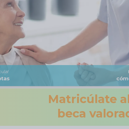
ula!
otas
cóm
Matricúlate 
beca valora