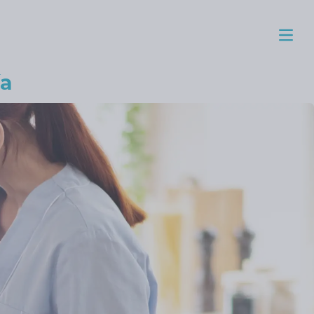
Menú
ía