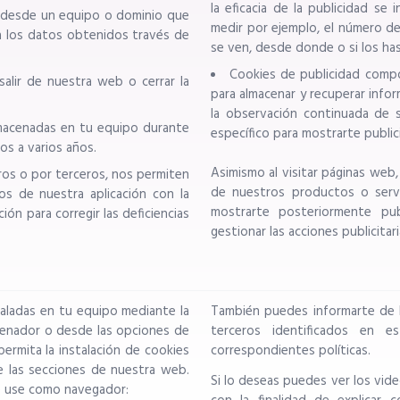
la eficacia de la publicidad s
o desde un equipo o dominio que
medir por ejemplo, el número d
a los datos obtenidos través de
se ven, desde donde o si los ha
Cookies de publicidad compo
alir de nuestra web o cerrar la
para almacenar y recuperar info
la observación continuada de s
lmacenadas en tu equipo durante
específico para mostrarte publi
s a varios años.
Asimismo al visitar páginas web,
ros o por terceros, nos permiten
de nuestros productos o servi
os de nuestra aplicación con la
mostrarte posteriormente pub
ción para corregir las deficiencias
gestionar las acciones publicitari
staladas en tu equipo mediante la
También puedes informarte de la
denador o desde las opciones de
terceros identificados en e
ermita la instalación de cookies
correspondientes políticas.
 las secciones de nuestra web.
Si lo deseas puedes ver los vid
e use como navegador: