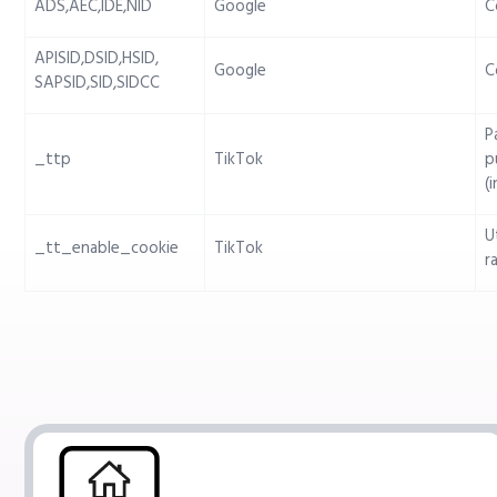
ADS,AEC,IDE,NID
Google
C
APISID,DSID,HSID,
Google
C
SAPSID,SID,SIDCC
P
_ttp
TikTok
p
(
U
_tt_enable_cookie
TikTok
r