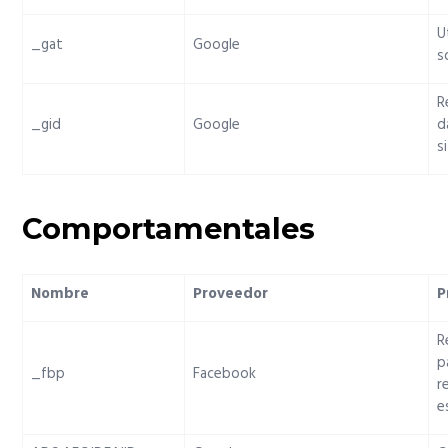
U
_gat
Google
s
R
_gid
Google
d
s
Comportamentales
Nombre
Proveedor
P
R
p
_fbp
Facebook
r
e