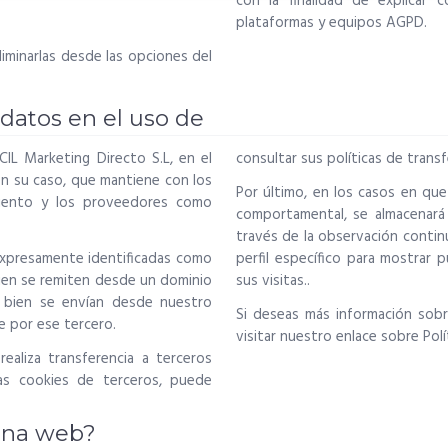
con la finalidad de explicar 
plataformas y equipos
AGPD
.
iminarlas desde las opciones del
datos en el uso de
IL Marketing Directo S.L, en el
consultar sus políticas de tran
en su caso, que mantiene con los
Por último, en los casos en que
miento y los proveedores como
comportamental, se almacenará
través de la observación contin
expresamente identificadas como
perfil específico para mostrar 
bien se remiten desde un dominio
sus visitas..
o bien se envían desde nuestro
Si deseas más información sob
e por ese tercero.
visitar nuestro enlace sobre
Pol
ealiza transferencia a terceros
las cookies de terceros, puede
gina web?